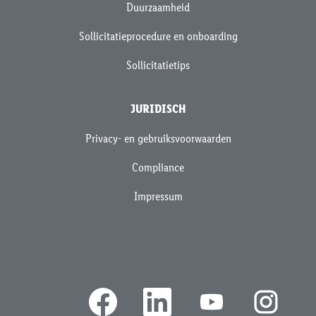
Duurzaamheid
Sollicitatieprocedure en onboarding
Sollicitatietips
JURIDISCH
Privacy- en gebruiksvoorwaarden
Compliance
Impressum
O
O
O
O
p
p
p
p
e
e
e
e